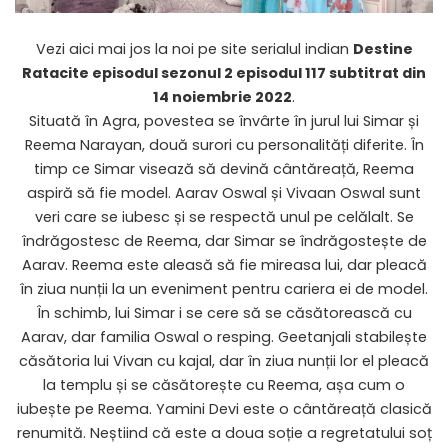
Vezi aici mai jos la noi pe site serialul indian
Destine
Ratacite
episodul sezonul 2 episodul 117 subtitrat din
14 noiembrie 2022
.
Situată în Agra, povestea se învârte în jurul lui Simar și
Reema Narayan, două surori cu personalități diferite. În
timp ce Simar visează să devină cântăreață, Reema
aspiră să fie model. Aarav Oswal și Vivaan Oswal sunt
veri care se iubesc și se respectă unul pe celălalt. Se
îndrăgostesc de Reema, dar Simar se îndrăgostește de
Aarav. Reema este aleasă să fie mireasa lui, dar pleacă
în ziua nunții la un eveniment pentru cariera ei de model.
În schimb, lui Simar i se cere să se căsătorească cu
Aarav, dar familia Oswal o resping. Geetanjali stabilește
căsătoria lui Vivan cu kajal, dar în ziua nunții lor el pleacă
la templu și se căsătorește cu Reema, așa cum o
iubește pe Reema. Yamini Devi este o cântăreață clasică
renumită. Neștiind că este a doua soție a regretatului soț