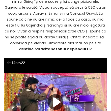
nimic. Giriraj își cere scuze și își atinge picioarele.
Gajendra le salută. Vivaan acceptă să devină CEO cu un
scop ascuns. Aarav și Simar vin la Conacul Oswal. Ea
spune că cine nu are nimic de-a face cu casa, nu mai
este fiul lui Gajendra și Sandhya și nu are nicio legătură
cu noi. Vivan a respins responsabilitățile CEO și spune că
nu se poate egala cu aarav.Giriraj și Chitra încearcă să-l
convingă pe Vivaan. Urmareste aici mai jos pe site
destine ratacite sezonul 2 episodul 117