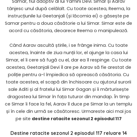
Samar, fiul adoptiv al lui Yamini Devi. Simar și Aarav
tânjesc unul după celălalt. Cu toate acestea, Reema, la
instrucțiunile lui Geetanjali (și lăcomia ei) o găsește pe
Samar pentru a doua căsătorie a lui Simar. Simar este de
acord cu căsătoria, deoarece Reema o manipulează.
Când Aarav ascultă știrile, i se frânge inima. Cu toate
acestea, înainte de ziua nunții lor, el ajunge la casa lui
Simar, el îi cere să fugă cu el, dar ea îl respinge. Cu toate
acestea, Geetanjali Devi îl are pe Aarav să fie arestat de
poliție pentru a-l împiedica să oprească căsătoria. Cu
toate acestea, el scapă din închisoare cu ajutorul surorii
sale Aditi și al fratelui lui Simar Gagan și îi mărturisește
dragostea lui Simar în fața tuturor din mandap. În timp
ce Simar îi face la fel, Aarav îl duce pe Simar la un templu
și în cele din urmă se căsătoresc. Urmareste aici mai jos
pe site
destine ratacite sezonul 2 episodul 117
Destine ratacite sezonul 2 episodul 117 reluare 14