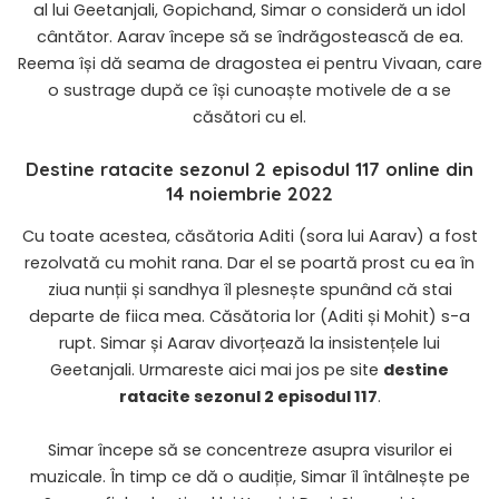
al lui Geetanjali, Gopichand, Simar o consideră un idol
cântător. Aarav începe să se îndrăgostească de ea.
Reema își dă seama de dragostea ei pentru Vivaan, care
o sustrage după ce își cunoaște motivele de a se
căsători cu el.
Destine ratacite sezonul 2 episodul 117 online din
14 noiembrie 2022
Cu toate acestea, căsătoria Aditi (sora lui Aarav) a fost
rezolvată cu mohit rana. Dar el se poartă prost cu ea în
ziua nunții și sandhya îl plesnește spunând că stai
departe de fiica mea. Căsătoria lor (Aditi și Mohit) s-a
rupt. Simar și Aarav divorțează la insistențele lui
Geetanjali. Urmareste aici mai jos pe site
destine
ratacite sezonul 2 episodul 117
.
Simar începe să se concentreze asupra visurilor ei
muzicale. În timp ce dă o audiție, Simar îl întâlnește pe