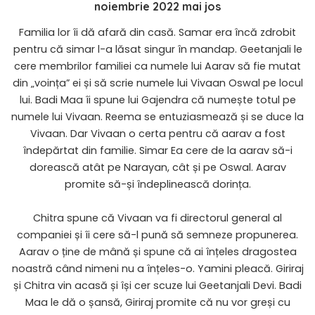
noiembrie 2022 mai jos
Familia lor îi dă afară din casă. Samar era încă zdrobit
pentru că simar l-a lăsat singur în mandap. Geetanjali le
cere membrilor familiei ca numele lui Aarav să fie mutat
din „voința” ei și să scrie numele lui Vivaan Oswal pe locul
lui. Badi Maa îi spune lui Gajendra că numește totul pe
numele lui Vivaan. Reema se entuziasmează și se duce la
Vivaan. Dar Vivaan o certa pentru că aarav a fost
îndepărtat din familie. Simar Ea cere de la aarav să-i
dorească atât pe Narayan, cât și pe Oswal. Aarav
promite să-și îndeplinească dorința.
Chitra spune că Vivaan va fi directorul general al
companiei și îi cere să-l pună să semneze propunerea.
Aarav o ține de mână și spune că ai înțeles dragostea
noastră când nimeni nu a înțeles-o. Yamini pleacă. Giriraj
și Chitra vin acasă și își cer scuze lui Geetanjali Devi. Badi
Maa le dă o șansă, Giriraj promite că nu vor greși cu