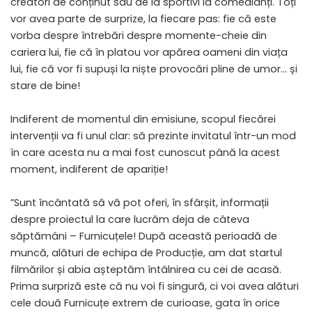
creatori de conținut sau de la sportivi la comedianți. Toți
vor avea parte de surprize, la fiecare pas: fie că este
vorba despre întrebări despre momente-cheie din
cariera lui, fie că în platou vor apărea oameni din viața
lui, fie că vor fi supuși la niște provocări pline de umor… și
stare de bine!
Indiferent de momentul din emisiune, scopul fiecărei
intervenții va fi unul clar: să prezinte invitatul într-un mod
în care acesta nu a mai fost cunoscut până la acest
moment, indiferent de apariție!
”Sunt încântată să vă pot oferi, în sfârșit, informații
despre proiectul la care lucrăm deja de câteva
săptămâni – Furnicuțele! După această perioadă de
muncă, alături de echipa de Producție, am dat startul
filmărilor și abia așteptăm întâlnirea cu cei de acasă.
Prima surpriză este că nu voi fi singură, ci voi avea alături
cele două Furnicuțe extrem de curioase, gata în orice