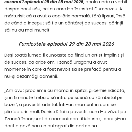
sezonul 1 episodul 29 din 28 mai 2026
, acolo unde a vorbit
despre harul său, cel cu care l-a înzestrat Dumnezeu. A
mărturisit că a avut o copilărie normală, fără lipsuri, însă
de când a început să fie un cântăreț de succes, părinții
săi nu au mai muncit.
Furnicutele episodul 29 din 28 mai 2026
Deși toată lumea îl cunoaște ca fiind un artist împlinit și
de succes, ca orice om, Tzancă Uraganu a avut
momente în care a fost nevoit să se prefacă pentru a
nu-și dezamăgi oamenii.
„Am avut probleme cu mama în spital, glicemie ridicată,
și în 5 minute trebuia să intru pe scenă cu zâmbetul pe
buze.”, a povestit artistul. Într-un moment în care se
plimba prin mall, Denise Rifai a povestit cum l-a văzut pe
Tzancă înconjurat de oamenii care îl iubesc și care și-au
dorit o poză sau un autograf din partea sa.