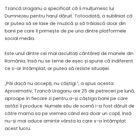
Tzancă Uraganu a specificat că îi mulțumesc lui
Dumnezeu pentru harul dăruit. Totoodată, a subliniat că
ar putea să se lase de muzică și să trăiască doar din
banii pe care îi primește de pe una dintre platformele
social media.
Este unul dintre cei mai ascultați cântăreți de manele din
România, însă nu se teme de eșec și spune că indiferent
ce s-ar întâmplat, ar putea să reziste situației.
„Păi dacă nu accepți, nu câștigi.”, a spus acesta.
Aproximativ, Tzancă Uraganu are 25 de petreceri pe lună,
aproape în fiecare zi pentru a-și câștiga banii pe care
astăzi îi produce. Numele său de scenă i-a fost dăruit de
către mama sa pe vremea când era doar un copil, însă
nu-și mai aduce aminte vârsta la care s-a întâmplat
acest lucru.