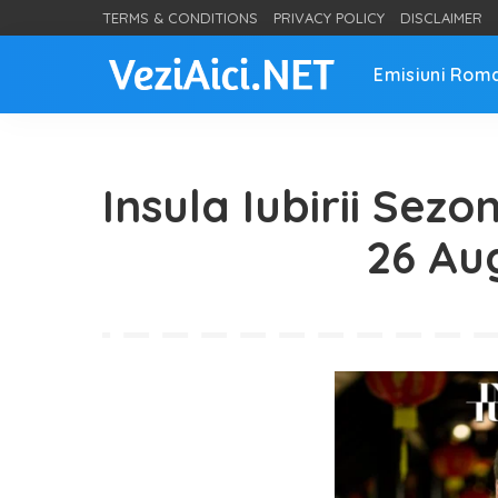
TERMS & CONDITIONS
PRIVACY POLICY
DISCLAIMER
Emisiuni Rom
Insula Iubirii Sezo
26 Au