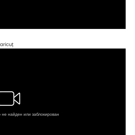
aricuț