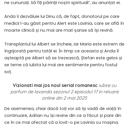
ne cununați. Să fiți părinții noștri spirituali”, au anunțat ei.
Anda îi dezvăluie lui Dinu că, de fapt, donatorul pe care
medicii l-au găsit pentru Alert este Lavinia, care se află în
moarte clinică și nu mai are mari șanse să își revină.
Transplantul lui Albert se încheie, iar Maria este extrem de
îngrijorată pentru tatăl ei. În timp ce aceasta și Anda îl
așteaptă pe Albert să se trezească, Ștefan este gelos și
se teme că iubita lui mai are sentimente pentru fostul
soț.
Vizionati mai jos noul serial romanesc
iubire cu
parfum de lavanda sezonul 2 episodul 17 in reluare
online din 2 mai 2025
De asemenea, chiar dacă toți vor să își vadă de viață în
continuare, Adrian nu își revine din ce a făcut și pare din
ce în ce mai afectat că a lovit-o pe Lavinia cu mașina.