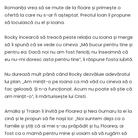
Romanița vrea să se mute de la floare și primește o
ofertă la care nu s-ar fi așteptat. Preotul Ioan îi propune
să locuiască cu el și Ioana.
Rocky încearcă să treacă peste relația cu Ioana și merge
să îi spună că se vede cu cineva. „Mă bucur pentru tine și
pentru ea. Dacă noi nu am fost fericiți, nu înseamnă că
eu nu-mi doresc asta pentru tine”, îi răspune fosta iubită.
Nu durează mult până când Rocky dezvăluie adevăratul
lui plan. „Am mințit-o pe Ioana ca mă văd cu cineva să o
fac geloasă. Și n-a funcționat. Acum nu poate să știe că
am mințit-o”, îi mărturisește lui Cristi.
Amalia și Traian îi învită pe Floarea și Nea Gumaru la ei la
cină și le propun să fie nașii lor. „Noi suntem deja ca o
familie și știți că ai mei s-au prăpădit și tu, Floarea, ai
fost ca o mamă pentru mine și voiam să vă rugăm să