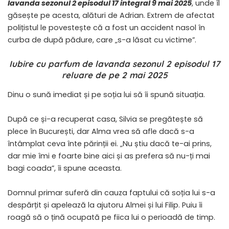
lavanda sezonul 2 episodul 17 integral 9 mai 2025
, unde îl
găsește pe acesta, alături de Adrian. Extrem de afectat
polițistul le povestește că a fost un accident nasol în
curba de după pădure, care „s-a lăsat cu victime”.
Iubire cu parfum de lavanda sezonul 2 episodul 17
reluare de pe 2 mai 2025
Dinu o sună imediat și pe soția lui să îi spună situația.
După ce și-a recuperat casa, Silvia se pregătește să
plece în București, dar Alma vrea să afle dacă s-a
întâmplat ceva înte părinții ei. „Nu știu dacă te-ai prins,
dar mie îmi e foarte bine aici și as prefera să nu-ți mai
bagi coada”, îi spune aceasta.
Domnul primar suferă din cauza faptului că soția lui s-a
despărțit și apelează la ajutoru Almei și lui Filip. Puiu îi
roagă să o țină ocupată pe fiica lui o perioadă de timp.