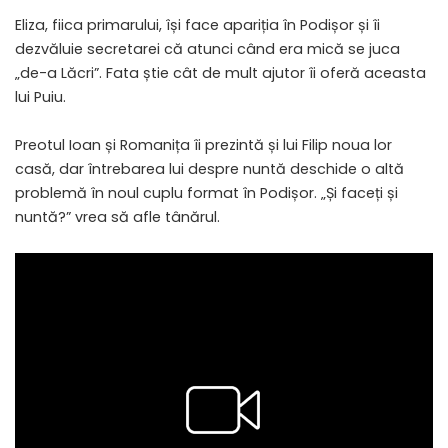
Eliza, fiica primarului, își face apariția în Podișor și îi
dezvăluie secretarei că atunci când era mică se juca
„de-a Lăcri”. Fata știe cât de mult ajutor îi oferă aceasta
lui Puiu.
Preotul Ioan și Romanița îi prezintă și lui Filip noua lor
casă, dar întrebarea lui despre nuntă deschide o altă
problemă în noul cuplu format în Podișor. „Și faceți și
nuntă?” vrea să afle tânărul.