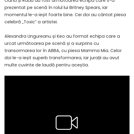
Oana și Radu au fost următoarea echipă care s-a
prezentat pe scenă în rolul lui Britney Spears, iar
momentul le-a ieșit foarte bine. Cei doi au cântat piesa
celebră „Toxic” a artistei.
Alexandra Ungureanu și Keo au format echipa care a
urcat următoarea pe scenă și a surprins cu
transormarea lor în ABBA, cu piesa Mamma Mia. Celor
doi le-a ieșit superb transformarea, iar jurații au avut
multe cuvinte de laudă pentru aceștia.