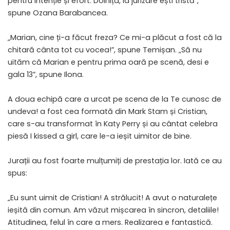
pentru intenție și efort. Doinița, la jurizare ești tristă”,
spune Ozana Barabancea.
„Marian, cine ți-a făcut freza? Ce mi-a plăcut a fost că la
chitară cânta tot cu vocea!”, spune Temișan. „Să nu
uităm că Marian e pentru prima oară pe scenă, desi e
gala 13”, spune Ilona.
A doua echipă care a urcat pe scena de la Te cunosc de
undeva! a fost cea formată din Mark Stam și Cristian,
care s-au transformat în Katy Perry și au cântat celebra
piesă I kissed a girl, care le-a ieșit uimitor de bine.
Jurații au fost foarte mulțumiți de prestația lor. Iată ce au
spus:
„Eu sunt uimit de Cristian! A strălucit! A avut o naturalețe
ieșită din comun. Am văzut mișcarea în sincron, detaliile!
Atitudinea, felul în care a mers. Realizarea e fantastică.