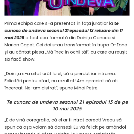
Prima echipă care s-a prezentat în fața juraților la
te
cunosc de undeva sezonul 21 episodul 13 reluare din 11
mai 2025
a fost cea formată din Doinița Oancea și
Marian Capet. Cei doi s-au transformat în trupa O-Zone
și au cântat piesa „Mă înec în ochii tăi”, cu care au reușit
să facă show.
„Doinița s-a uitat urât la el, că a pierdut iar intrarea.
Felicitări pentru efort, nu rezultat! Am apreciat că ați
încercat. Ne-am distrat”, spune Mihai Petre.
Te cunosc de undeva sezonul 21 episodul 13 de pe
10 mai 2025
„E de vină coregrafia, că el ar fi intrat corect! Vreau să
spun că așa voiam să dansezi! Eu vă felicit pe amândoi