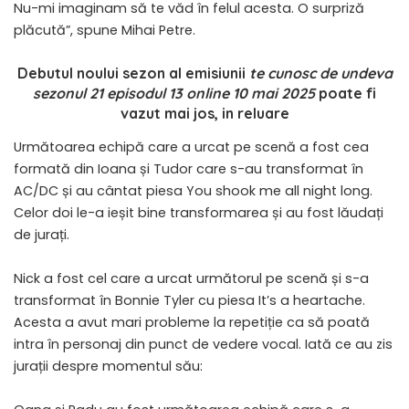
Nu-mi imaginam să te văd în felul acesta. O surpriză
plăcută”, spune Mihai Petre.
Debutul noului sezon al emisiunii
te cunosc de undeva
sezonul 21 episodul 13 online 10 mai 2025
poate fi
vazut mai jos, in reluare
Următoarea echipă care a urcat pe scenă a fost cea
formată din Ioana și Tudor care s-au transformat în
AC/DC și au cântat piesa You shook me all night long.
Celor doi le-a ieșit bine transformarea și au fost lăudați
de jurați.
Nick a fost cel care a urcat următorul pe scenă și s-a
transformat în Bonnie Tyler cu piesa It’s a heartache.
Acesta a avut mari probleme la repetiție ca să poată
intra în personaj din punct de vedere vocal. Iată ce au zis
jurații despre momentul său: