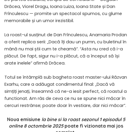
Drăcea, Viorel Dragu, Ioana Luiza, Ioana State și Dan
Frînculescu — promite un spectacol spumos, cu glume
memorabile și un umor irezistibil.
La roast-ul susținut de Dan Frînculescu, Anamaria Prodan
a oferit replica serii: „Dacă îți dau un pumn, cu buletinul în
mână nu mai știi cum te cheamă”. “Asta nu cred că i-a
plăcut. De fapt, sigur nu i-a plăcut, că a început să își
arate inelele” afirmă Drăcea.
Totul se întâmplă sub bagheta roast master-ului Răzvan
Exarhu, care a adăugat condimentul final: „Dacă vă
simțiți jenați, înseamnă că ne-a iesit perfect, că roastul a
functionat. Am râs de ceva ce nu se spune nici măcar în
cercuri restrânse; poate doar în vestiare, dar nici măcar”.
Noua emisiune
la bine si la roast sezonul 1 episodul 5
online 8 octombrie 2025
poate fi vizionata mai jos