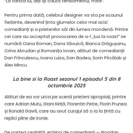
“La vârsta lui, alții își caută tensiometrul, frate”.
Pentru prima dată, celebrul designer va sta pe scaunul
fierbinte, devenind ținta glumelor celor mai acizi
comedianți și a prietenilor săi din lumea mondenă. Printre
cei care au acceptat provocarea de a-l „lua la roast” se
numără Oana Roman, Dana Săvuică, Bianca Drăgușanu,
Crina Abrudan și Romanița Iovan, alături de comedianții
Dan Frînculescu, Ioana Luiza, Dan Badea, Sorin Pîrcălab și
Alex Mincu.
La bine si la Roast sezonul 1 episodul 5 din 8
octombrie 2025
Alături de ea vor urca pe scenă prieteni apropiați, printre
care Adrian Mutu, Giani Kiriță, Florentin Petre, Florin Prunea
și Ronald Gavril, care au avut curajul să o ia la țintă cu
replici pline de ironie.
De partea cealaltă, echipa de comedianti — Bogdan