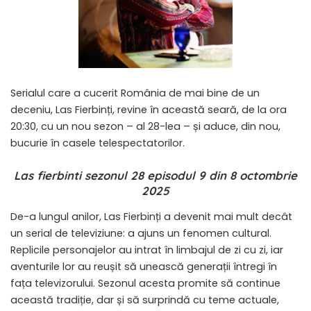
Serialul care a cucerit România de mai bine de un
deceniu, Las Fierbinți, revine în această seară, de la ora
20:30, cu un nou sezon – al 28-lea – și aduce, din nou,
bucurie în casele telespectatorilor.
Las fierbinti sezonul 28 episodul 9 din 8 octombrie
2025
De-a lungul anilor, Las Fierbinți a devenit mai mult decât
un serial de televiziune: a ajuns un fenomen cultural.
Replicile personajelor au intrat în limbajul de zi cu zi, iar
aventurile lor au reușit să unească generații întregi în
fața televizorului. Sezonul acesta promite să continue
această tradiție, dar și să surprindă cu teme actuale,