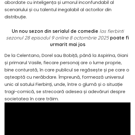
abordate cu inteligența și umorul inconfundabil al
scenariului și cu talentul inegalabil al actorilor din
distribuție.
Un nou sezon din serialul de comedie
las fierbinti
sezonul 28 episodul 9 online 8 octombrie 2025
poate fi
urmarit mai jos
De la Celentano, Dorel sau Bobiță, până la Aspirina, Giani
și primarul Vasile, fiecare personaj are o lume proprie,
bine conturată, în care publicul se regăsește și pe care o
așteaptă cu nerăbdare. Împreună, formează universul
unic al satului Fierbinți, unde, între o glumă și o situație
tragi-comică, se strecoară adesea și adevăruri despre
societatea în care trăim.