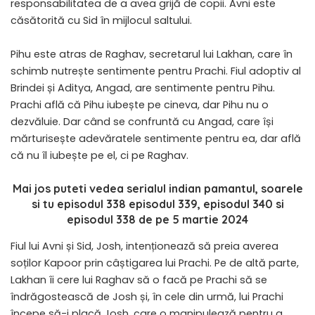
responsabilitatea de a avea grijă de copii. Avni este
căsătorită cu Sid în mijlocul saltului.
Pihu este atras de Raghav, secretarul lui Lakhan, care în
schimb nutrește sentimente pentru Prachi. Fiul adoptiv al
Brindei și Aditya, Angad, are sentimente pentru Pihu.
Prachi află că Pihu iubește pe cineva, dar Pihu nu o
dezvăluie. Dar când se confruntă cu Angad, care își
mărturisește adevăratele sentimente pentru ea, dar află
că nu îl iubește pe el, ci pe Raghav.
Mai jos puteti vedea serialul indian
pamantul, soarele
si tu episodul 338 episodul 339, episodul 340 si
episodul 338 de pe 5 martie 2024
Fiul lui Avni și Sid, Josh, intenționează să preia averea
soților Kapoor prin câștigarea lui Prachi. Pe de altă parte,
Lakhan îi cere lui Raghav să o facă pe Prachi să se
îndrăgostească de Josh și, în cele din urmă, lui Prachi
începe să-i placă Josh, care o manipulează pentru a