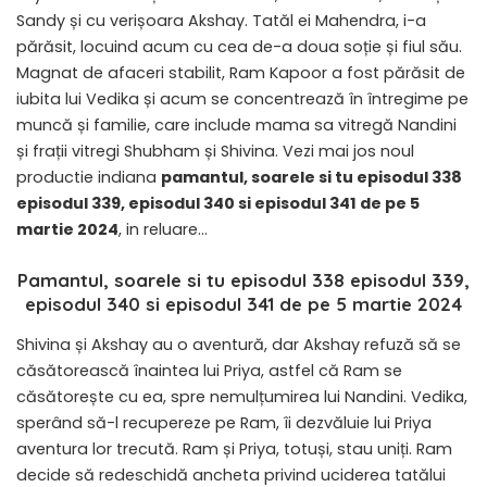
Sandy și cu verișoara Akshay. Tatăl ei Mahendra, i-a
părăsit, locuind acum cu cea de-a doua soție și fiul său.
Magnat de afaceri stabilit, Ram Kapoor a fost părăsit de
iubita lui Vedika și acum se concentrează în întregime pe
muncă și familie, care include mama sa vitregă Nandini
și frații vitregi Shubham și Shivina. Vezi mai jos noul
productie indiana
pamantul, soarele si tu episodul 338
episodul 339, episodul 340 si episodul 341
de pe 5
martie 2024
, in reluare…
Pamantul, soarele si tu episodul 338 episodul 339,
episodul 340 si episodul 341 de pe 5 martie 2024
Shivina și Akshay au o aventură, dar Akshay refuză să se
căsătorească înaintea lui Priya, astfel că Ram se
căsătorește cu ea, spre nemulțumirea lui Nandini. Vedika,
sperând să-l recupereze pe Ram, îi dezvăluie lui Priya
aventura lor trecută. Ram și Priya, totuși, stau uniți. Ram
decide să redeschidă ancheta privind uciderea tatălui