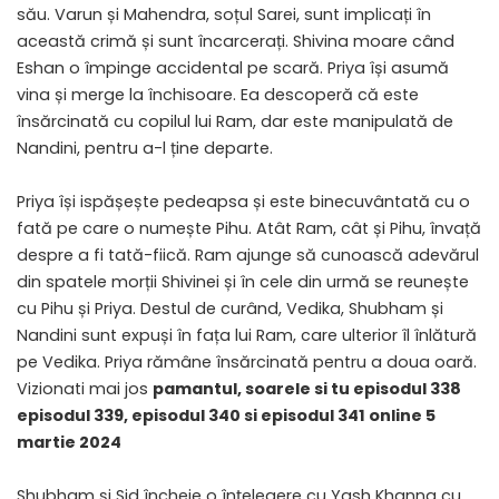
său. Varun și Mahendra, soțul Sarei, sunt implicați în
această crimă și sunt încarcerați. Shivina moare când
Eshan o împinge accidental pe scară. Priya își asumă
vina și merge la închisoare. Ea descoperă că este
însărcinată cu copilul lui Ram, dar este manipulată de
Nandini, pentru a-l ține departe.
Priya își ispășește pedeapsa și este binecuvântată cu o
fată pe care o numește Pihu. Atât Ram, cât și Pihu, învață
despre a fi tată-fiică. Ram ajunge să cunoască adevărul
din spatele morții Shivinei și în cele din urmă se reunește
cu Pihu și Priya. Destul de curând, Vedika, Shubham și
Nandini sunt expuși în fața lui Ram, care ulterior îl înlătură
pe Vedika. Priya rămâne însărcinată pentru a doua oară.
Vizionati mai jos
pamantul, soarele si tu episodul 338
episodul 339, episodul 340 si episodul 341 online 5
martie 2024
Shubham și Sid încheie o înțelegere cu Yash Khanna cu