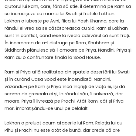
ajutorul lui Ram, care, fără să știe, îl determină pe Ram să
se încrucișeze cu mama lui Swati și fratele Lakhan.
Lakhan o iubește pe Avni, fiica lui Yash Khanna, care la
rândul ei vrea să se căsătorească cu Sid. Ram și Lakhan
sunt în conflict, când iese la iveală adevărul că sunt frați.
În încercarea de a-l distruge pe Ram, Shubham și
Siddharth plănuiesc să-l omoare pe Priya. Nandini, Priya și
Ram au o confruntare finală la Sood House.
Ram și Priya află realitatea din spatele dezertării lui Swati
și în curând Casa Sood este incendiată. Nandini,
văzându-i pe Ram și Priya încă îngrijiți de viața ei, își dă
seama de greșeala ei și, la rândul său, îi salvează, dar
moare. Priya îl livrează pe Prachi. Atât Ram, cât și Priya
mor, îmbrățișându-se unul pe celălalt.
Lakhan a preluat acum afacerile lui Ram. Relația lui cu
Pihu și Prachi nu este atât de bună, dar crede că are