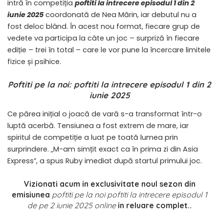
intră în competiția
poftiti la intrecere episodul 1 din 2
iunie 2025
coordonată de Nea Mărin, iar debutul nu a
fost deloc blând. În acest nou format, fiecare grup de
vedete va participa la câte un joc – surpriză în fiecare
ediție – trei în total – care le vor pune la încercare limitele
fizice și psihice.
Poftiti pe la noi: poftiti la intrecere episodul 1 din 2
iunie 2025
Ce părea inițial o joacă de vară s-a transformat într-o
luptă acerbă. Tensiunea a fost extrem de mare, iar
spiritul de competiție a luat pe toată lumea prin
surprindere. „M-am simțit exact ca în prima zi din Asia
Express”, a spus Ruby imediat după startul primului joc.
Vizionati acum in exclusivitate noul sezon din
emisiunea
poftiti pe la noi poftiti la intrecere episodul 1
de pe 2 iunie 2025 online
in reluare complet..