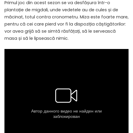
Primul joc din acest sezon se va desfășura într-o
plantație de migdali, unde vedetele au de cules și de
măcinat, totul contra cronometru. Miza este foarte mare,
pentru că cei care pierd vor fi la dispoziția câștigătorilor:
vor avea grijă să se simtă răsfățați, să le servească
masa și să le lipsească nimic.