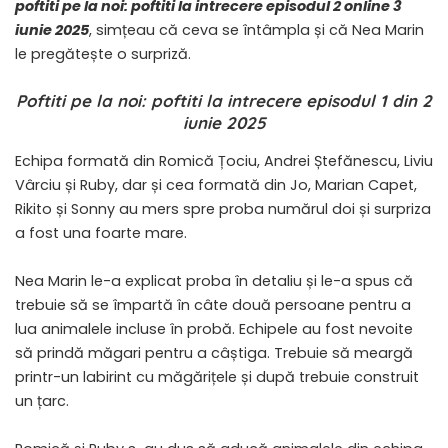
poftiti pe la noi: poftiti la intrecere episodul 2 online 3
iunie 2025
, simțeau că ceva se întâmpla și că Nea Marin
le pregătește o surpriză.
Poftiti pe la noi: poftiti la intrecere episodul 1 din 2
iunie 2025
Echipa formată din Romică Țociu, Andrei Ștefănescu, Liviu
Vârciu și Ruby, dar și cea formată din Jo, Marian Capet,
Rikito și Sonny au mers spre proba numărul doi și surpriza
a fost una foarte mare.
Nea Marin le-a explicat proba în detaliu și le-a spus că
trebuie să se împartă în câte două persoane pentru a
lua animalele incluse în probă. Echipele au fost nevoite
să prindă măgari pentru a câștiga. Trebuie să meargă
printr-un labirint cu măgărițele și după trebuie construit
un țarc.