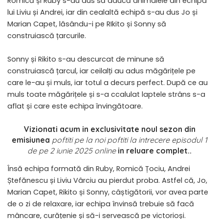
Romică și Ruby s-au dus să aducă animalele din echipa
lui Liviu și Andrei, iar din cealaltă echipă s-au dus Jo și
Marian Capet, lăsându-i pe RIkito și Sonny să
construiască țarcurile.
Sonny și Rikito s-au descurcat de minune să
construiască țarcul, iar ceilalți au adus măgărițele pe
care le-au și muls, iar totul a decurs perfect. După ce au
muls toate măgărițele și s-a ccalulat laptele strâns s-a
aflat și care este echipa învingătoare.
Vizionati acum in exclusivitate noul sezon din
emisiunea
poftiti pe la noi poftiti la intrecere episodul 1
de pe 2 iunie 2025 online
in reluare complet..
Însă echipa formată din Ruby, Romică Țociu, Andrei
Ștefănescu și Liviu Vârciu au pierdut proba. Astfel că, Jo,
Marian Capet, Rikito și Sonny, câștigătorii, vor avea parte
de o zi de relaxare, iar echipa învinsă trebuie să facă
mâncare, curățenie și să-i servească pe victorioși.