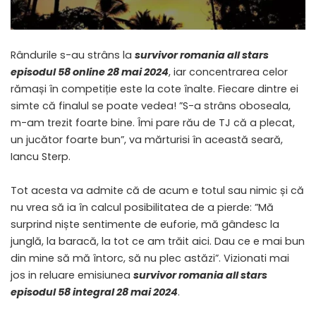
Rândurile s-au strâns la
survivor romania all stars
episodul 58 online 28 mai 2024
, iar concentrarea celor
rămași în competiție este la cote înalte. Fiecare dintre ei
simte că finalul se poate vedea! ”S-a strâns oboseala,
m-am trezit foarte bine. Îmi pare rău de TJ că a plecat,
un jucător foarte bun”, va mărturisi în această seară,
Iancu Sterp.
Tot acesta va admite că de acum e totul sau nimic și că
nu vrea să ia în calcul posibilitatea de a pierde: ”Mă
surprind niște sentimente de euforie, mă gândesc la
junglă, la baracă, la tot ce am trăit aici. Dau ce e mai bun
din mine să mă întorc, să nu plec astăzi”. Vizionati mai
jos in reluare emisiunea
survivor romania all stars
episodul 58 integral 28 mai 2024
.