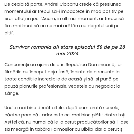
De cealaltă parte, Andrei Ciobanu crede că presiunea
momentului ar trebui să-i impacteze în mod pozitiv pe
eroii aflați în joc: ”Acum, în ultimul moment, ar trebui să
fim mai buni, să nu ne mai arătăm cu degetul unii pe
alții”.
Survivor romania all stars episodul 58 de pe 28
mai 2024
Concurenții au ajuns deja în Republica Dominicană, iar
filmările au început deja. Însă, înainte de a renunța la
toate condițiile incredibile de acasă și să-și pună pe
pauză planurile profesionale, vedetele au negociat la
sânge.
Unele mai bine decât altele, după cum arată sursele,
căci se pare că Jador este cel mai bine plătit dintre toți.
Astfel că, nu numai că le-a cerut producătorilor să-l lase
să meargă în tabăra Faimoșilor cu Biblia, dar a cerut și