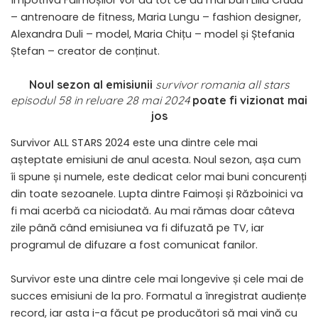
împotriva Faimoșilor vor da tot ce au mai bun Lilia Crudu
– antrenoare de fitness, Maria Lungu – fashion designer,
Alexandra Duli – model, Maria Chițu – model și Ștefania
Ștefan – creator de conținut.
Noul sezon al emisiunii
survivor romania all stars
episodul 58 in reluare 28 mai 2024
poate fi vizionat mai
jos
Survivor ALL STARS 2024 este una dintre cele mai
așteptate emisiuni de anul acesta. Noul sezon, așa cum
îi spune și numele, este dedicat celor mai buni concurenți
din toate sezoanele. Lupta dintre Faimoși și Războinici va
fi mai acerbă ca niciodată. Au mai rămas doar câteva
zile până când emisiunea va fi difuzată pe TV, iar
programul de difuzare a fost comunicat fanilor.
Survivor este una dintre cele mai longevive și cele mai de
succes emisiuni de la pro. Formatul a înregistrat audiențe
record, iar asta i-a făcut pe producători să mai vină cu