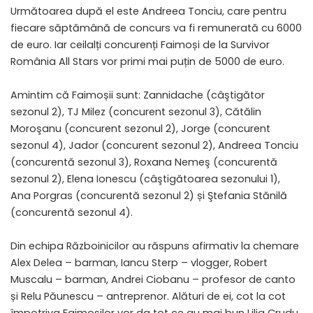
Următoarea după el este Andreea Tonciu, care pentru
fiecare săptămână de concurs va fi remunerată cu 6000
de euro. Iar ceilalți concurenți Faimoși de la Survivor
România All Stars vor primi mai puțin de 5000 de euro.
Amintim că Faimoșii sunt: Zannidache (câştigător
sezonul 2), TJ Milez (concurent sezonul 3), Cătălin
Moroşanu (concurent sezonul 2), Jorge (concurent
sezonul 4), Jador (concurent sezonul 2), Andreea Tonciu
(concurentă sezonul 3), Roxana Nemeş (concurentă
sezonul 2), Elena Ionescu (câştigătoarea sezonului 1),
Ana Porgras (concurentă sezonul 2) și Ştefania Stănilă
(concurentă sezonul 4).
Din echipa Războinicilor au răspuns afirmativ la chemare
Alex Delea – barman, Iancu Sterp – vlogger, Robert
Muscalu – barman, Andrei Ciobanu – profesor de canto
și Relu Păunescu – antreprenor. Alături de ei, cot la cot