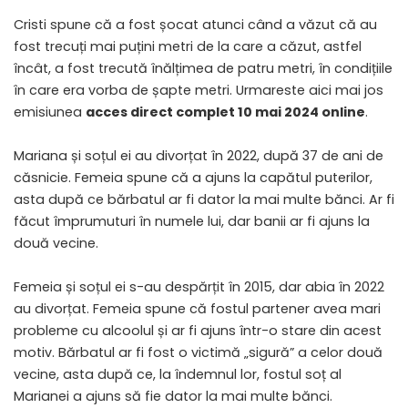
Cristi spune că a fost șocat atunci când a văzut că au
fost trecuți mai puțini metri de la care a căzut, astfel
încât, a fost trecută înălțimea de patru metri, în condițiile
în care era vorba de șapte metri. Urmareste aici mai jos
emisiunea
acces direct complet 10 mai 2024 online
.
Mariana și soțul ei au divorțat în 2022, după 37 de ani de
căsnicie. Femeia spune că a ajuns la capătul puterilor,
asta după ce bărbatul ar fi dator la mai multe bănci. Ar fi
făcut împrumuturi în numele lui, dar banii ar fi ajuns la
două vecine.
Femeia și soțul ei s-au despărțit în 2015, dar abia în 2022
au divorțat. Femeia spune că fostul partener avea mari
probleme cu alcoolul și ar fi ajuns într-o stare din acest
motiv. Bărbatul ar fi fost o victimă „sigură” a celor două
vecine, asta după ce, la îndemnul lor, fostul soț al
Marianei a ajuns să fie dator la mai multe bănci.