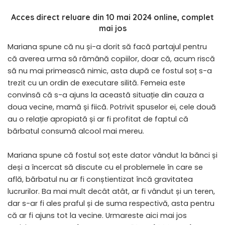
Acces direct reluare din 10 mai 2024 online, complet
mai jos
Mariana spune că nu și-a dorit să facă partajul pentru
că averea urma să rămână copiilor, doar că, acum riscă
să nu mai primească nimic, asta după ce fostul soț s-a
trezit cu un ordin de executare silită. Femeia este
convinsă că s-a ajuns la această situație din cauza a
doua vecine, mamă și fiică. Potrivit spuselor ei, cele două
au o relație apropiată și ar fi profitat de faptul că
bărbatul consumă alcool mai mereu.
Mariana spune că fostul soț este dator vândut la bănci și
deși a încercat să discute cu el problemele în care se
află, bărbatul nu ar fi conștientizat încă gravitatea
lucrurilor. Ba mai mult decât atât, ar fi vândut și un teren,
dar s-ar fi ales praful și de suma respectivă, asta pentru
că ar fi ajuns tot la vecine. Urmareste aici mai jos