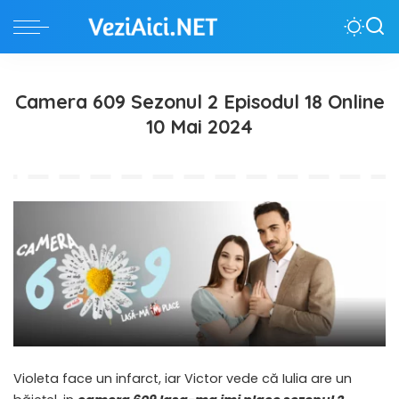
Camera 609 Sezonul 2 Episodul 18 Online
10 Mai 2024
Violeta face un infarct, iar Victor vede că Iulia are un