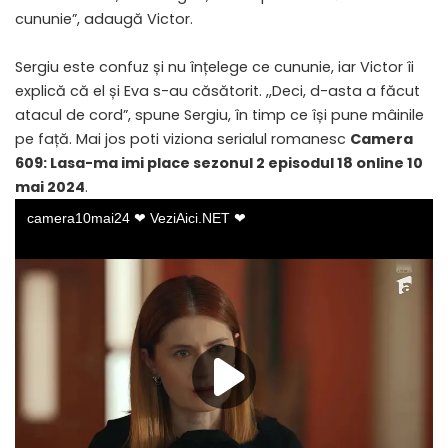
cununie”, adaugă Victor.
Sergiu este confuz și nu înțelege ce cununie, iar Victor îi
explică că el și Eva s-au căsătorit. ,,Deci, d-asta a făcut
atacul de cord”, spune Sergiu, în timp ce își pune mâinile
pe față. Mai jos poti viziona serialul romanesc
Camera
609: Lasa-ma imi place sezonul 2 episodul 18 online 10
mai 2024
.