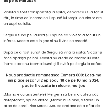
de pe 10 mai 2024
.
Violeta a fost transportată la spital, deoarece i s-a făcut
rău, în timp ce încerca să îi spună lui Sergiu că Victor are
un copil cu Iulia.
Sergiu îl sună pe Eduard și îi spune că Violeta a făcut un
infarct. Acesta este în șoc și nu îi vine să creadă.
După ce a fost sunat de Sergiu să vină la spital, Victor își
face apariția pe hol. Acesta nu crede că mama lui este
într-o stare nu tocmai bună și îl invită pe Sergiu la cafea.
Noua productie romaneasca
Camera 609: Lasa-ma
imi place sezonul 2 episodul 18 de pe 10 mai 2024
,
poate fi vazuta in reluare, mai jos
,,Mama e cu asistentele? Mergem să bem o cafea cât
așteptăm?”, spune Victor. ,,Mama nu e bine, a făcut un
atac de cord”, zice Sergiu. ,Sau se preface că a aflat de