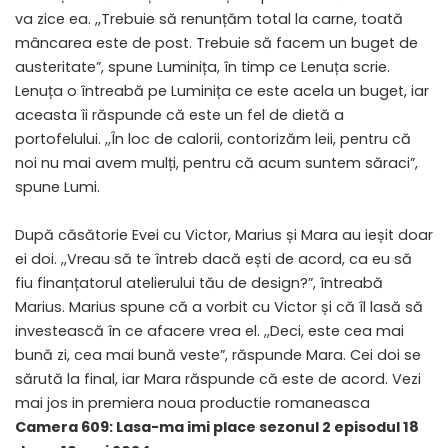
va zice ea. ,,Trebuie să renunțăm total la carne, toată
mâncarea este de post. Trebuie să facem un buget de
austeritate”, spune Luminița, în timp ce Lenuța scrie.
Lenuța o întreabă pe Luminița ce este acela un buget, iar
aceasta îi răspunde că este un fel de dietă a
portofelului. ,,În loc de calorii, contorizăm leii, pentru că
noi nu mai avem mulți, pentru că acum suntem săraci”,
spune Lumi.
După căsătorie Evei cu Victor, Marius și Mara au ieșit doar
ei doi. ,,Vreau să te întreb dacă ești de acord, ca eu să
fiu finanțatorul atelierului tău de design?”, întreabă
Marius. Marius spune că a vorbit cu Victor și că îl lasă să
investească în ce afacere vrea el. ,,Deci, este cea mai
bună zi, cea mai bună veste”, răspunde Mara. Cei doi se
sărută la final, iar Mara răspunde că este de acord. Vezi
mai jos in premiera noua productie romaneasca
Camera 609: Lasa-ma imi place sezonul 2 episodul 18