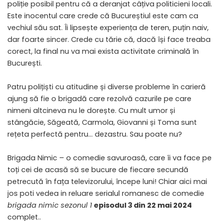
poliție posibil pentru că a deranjat câțiva politicieni locali.
Este inocentul care crede că Bucureștiul este cam ca
vechiul său sat. Îi lipsește experiența de teren, puțin naiv,
dar foarte sincer. Crede cu tărie că, dacă își face treaba
corect, la final nu va mai exista activitate criminală în
București.
Patru polițiști cu atitudine și diverse probleme în carieră
ajung să fie o brigadă care rezolvă cazurile pe care
nimeni altcineva nu le dorește. Cu mult umor și
stângăcie, Săgeată, Carmola, Giovanni și Toma sunt
rețeta perfectă pentru… dezastru. Sau poate nu?
Brigada Nimic – o comedie savuroasă, care îi va face pe
toți cei de acasă să se bucure de fiecare secundă
petrecută în fața televizorului, începe luni! Chiar aici mai
jos poti vedea in reluare serialul romanesc de comedie
brigada nimic sezonul 1
episodul 3 din 22 mai 2024
complet..