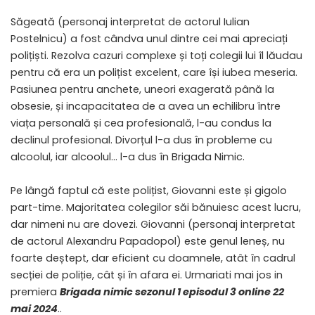
Săgeată (personaj interpretat de actorul Iulian
Postelnicu) a fost cândva unul dintre cei mai apreciați
polițiști. Rezolva cazuri complexe și toți colegii lui îl lăudau
pentru că era un polițist excelent, care își iubea meseria.
Pasiunea pentru anchete, uneori exagerată până la
obsesie, și incapacitatea de a avea un echilibru între
viața personală și cea profesională, l-au condus la
declinul profesional. Divorțul l-a dus în probleme cu
alcoolul, iar alcoolul… l-a dus în Brigada Nimic.
Pe lângă faptul că este polițist, Giovanni este și gigolo
part-time. Majoritatea colegilor săi bănuiesc acest lucru,
dar nimeni nu are dovezi. Giovanni (personaj interpretat
de actorul Alexandru Papadopol) este genul leneș, nu
foarte deștept, dar eficient cu doamnele, atât în cadrul
secției de poliție, cât și în afara ei. Urmariati mai jos in
premiera
Brigada nimic sezonul 1 episodul 3 online 22
mai 2024
..