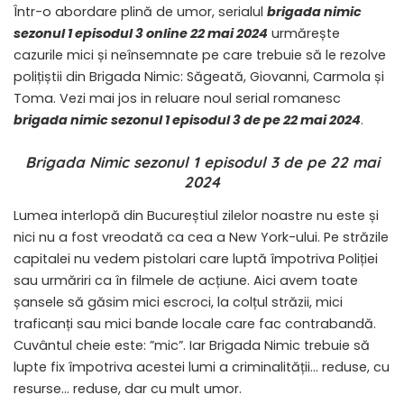
Într-o abordare plină de umor, serialul
brigada nimic
sezonul 1 episodul 3 online 22 mai 2024
urmărește
cazurile mici și neînsemnate pe care trebuie să le rezolve
polițiștii din Brigada Nimic: Săgeată, Giovanni, Carmola și
Toma. Vezi mai jos in reluare noul serial romanesc
brigada nimic sezonul 1 episodul 3 de pe 22 mai 2024
.
Brigada Nimic sezonul 1 episodul 3 de pe 22 mai
2024
Lumea interlopă din Bucureștiul zilelor noastre nu este și
nici nu a fost vreodată ca cea a New York-ului. Pe străzile
capitalei nu vedem pistolari care luptă împotriva Poliției
sau urmăriri ca în filmele de acțiune. Aici avem toate
șansele să găsim mici escroci, la colțul străzii, mici
traficanți sau mici bande locale care fac contrabandă.
Cuvântul cheie este: ”mic”. Iar Brigada Nimic trebuie să
lupte fix împotriva acestei lumi a criminalității… reduse, cu
resurse… reduse, dar cu mult umor.