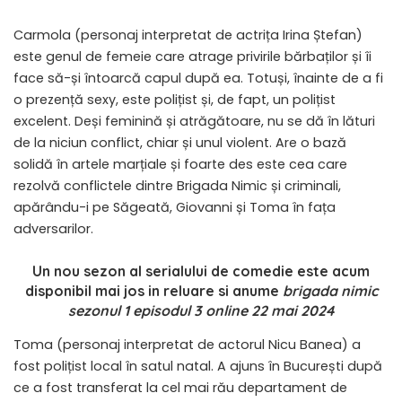
Carmola (personaj interpretat de actrița Irina Ștefan)
este genul de femeie care atrage privirile bărbaților și îi
face să-și întoarcă capul după ea. Totuși, înainte de a fi
o prezență sexy, este polițist și, de fapt, un polițist
excelent. Deși feminină și atrăgătoare, nu se dă în lături
de la niciun conflict, chiar și unul violent. Are o bază
solidă în artele marțiale și foarte des este cea care
rezolvă conflictele dintre Brigada Nimic și criminali,
apărându-i pe Săgeată, Giovanni și Toma în fața
adversarilor.
Un nou sezon al serialului de comedie este acum
disponibil mai jos in reluare si anume
brigada nimic
sezonul 1 episodul 3 online 22 mai 2024
Toma (personaj interpretat de actorul Nicu Banea) a
fost polițist local în satul natal. A ajuns în București după
ce a fost transferat la cel mai rău departament de