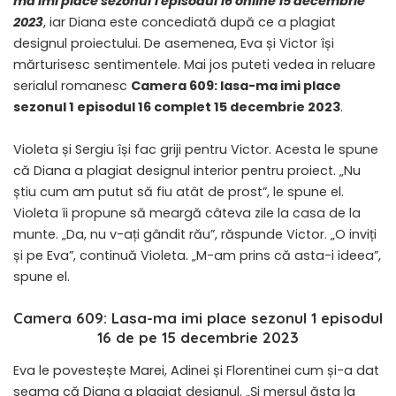
ma imi place sezonul 1 episodul 16 online 15 decembrie
2023
, iar Diana este concediată după ce a plagiat
designul proiectului. De asemenea, Eva și Victor își
mărturisesc sentimentele. Mai jos puteti vedea in reluare
serialul romanesc
Camera 609: lasa-ma imi place
sezonul 1 episodul 16 complet 15 decembrie 2023
.
Violeta și Sergiu își fac griji pentru Victor. Acesta le spune
că Diana a plagiat designul interior pentru proiect. „Nu
știu cum am putut să fiu atât de prost”, le spune el.
Violeta îi propune să meargă câteva zile la casa de la
munte. „Da, nu v-ați gândit rău”, răspunde Victor. „O inviți
și pe Eva”, continuă Violeta. „M-am prins că asta-i ideea”,
spune el.
Camera 609: Lasa-ma imi place sezonul 1 episodul
16 de pe 15 decembrie 2023
Eva le povestește Marei, Adinei și Florentinei cum și-a dat
seama că Diana a plagiat designul. „Și mersul ăsta la