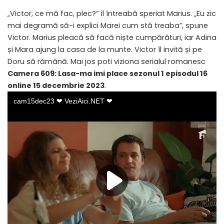
„Victor, ce mă fac, plec?” îl întreabă speriat Marius. „Eu zic
mai degramă să-i explici Marei cum stă treaba”, spune
Victor. Marius pleacă să facă niște cumpărături, iar Adina
și Mara ajung la casa de la munte. Victor îl invită și pe
Doru să rămână. Mai jos poti viziona serialul romanesc
Camera 609: Lasa-ma imi place sezonul 1 episodul 16
online 15 decembrie 2023
.