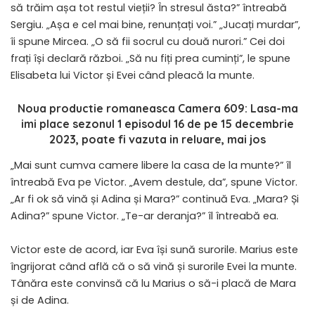
să trăim așa tot restul vieții? În stresul ăsta?” întreabă
Sergiu. „Așa e cel mai bine, renunțați voi.” „Jucați murdar”,
îi spune Mircea. „O să fii socrul cu două nurori.” Cei doi
frați își declară război. „Să nu fiți prea cuminți”, le spune
Elisabeta lui Victor și Evei când pleacă la munte.
Noua productie romaneasca
Camera 609: Lasa-ma
imi place sezonul 1 episodul 16 de pe 15 decembrie
2023
, poate fi vazuta in reluare, mai jos
„Mai sunt cumva camere libere la casa de la munte?” îl
întreabă Eva pe Victor. „Avem destule, da”, spune Victor.
„Ar fi ok să vină și Adina și Mara?” continuă Eva. „Mara? Și
Adina?” spune Victor. „Te-ar deranja?” îl întreabă ea.
Victor este de acord, iar Eva își sună surorile. Marius este
îngrijorat când află că o să vină și surorile Evei la munte.
Tânăra este convinsă că lu Marius o să-i placă de Mara
și de Adina.