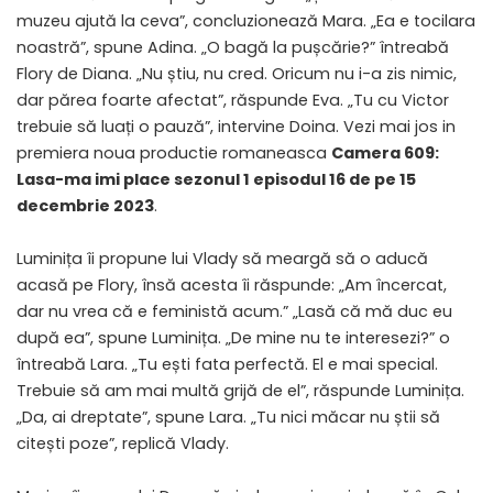
muzeu ajută la ceva”, concluzionează Mara. „Ea e tocilara
noastră”, spune Adina. „O bagă la pușcărie?” întreabă
Flory de Diana. „Nu știu, nu cred. Oricum nu i-a zis nimic,
dar părea foarte afectat”, răspunde Eva. „Tu cu Victor
trebuie să luați o pauză”, intervine Doina. Vezi mai jos in
premiera noua productie romaneasca
Camera 609:
Lasa-ma imi place sezonul 1 episodul 16 de pe 15
decembrie 2023
.
Luminița îi propune lui Vlady să meargă să o aducă
acasă pe Flory, însă acesta îi răspunde: „Am încercat,
dar nu vrea că e feministă acum.” „Lasă că mă duc eu
după ea”, spune Luminița. „De mine nu te interesezi?” o
întreabă Lara. „Tu ești fata perfectă. El e mai special.
Trebuie să am mai multă grijă de el”, răspunde Luminița.
„Da, ai dreptate”, spune Lara. „Tu nici măcar nu știi să
citești poze”, replică Vlady.