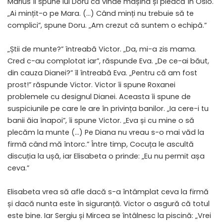
Marius îi spune lui Doru că vinde mașina și pleacă în Oslo.
„Ai mințit-o pe Mara. (…) Când minți nu trebuie să te
complici”, spune Doru. „Am crezut că suntem o echipă.”
„Știi de munte?” întreabă Victor. „Da, mi-a zis mama.
Cred c-au complotat iar”, răspunde Eva. „De ce-ai băut,
din cauza Dianei?” îl întreabă Eva. „Pentru că am fost
prost!” răspunde Victor. Victor îi spune Roxanei
problemele cu designul Dianei. Aceasta îi spune de
suspiciunile pe care le are în privința banilor. „Ia cere-i tu
banii ăia înapoi”, îi spune Victor. „Eva și cu mine o să
plecăm la munte (…) Pe Diana nu vreau s-o mai văd la
firmă când mă întorc.” Între timp, Cocuța le ascultă
discuția la ușă, iar Elisabeta o prinde: „Eu nu permit așa
ceva.”
Elisabeta vrea să afle dacă s-a întâmplat ceva la firmă
și dacă nunta este în siguranță. Victor o asgură că totul
este bine. Iar Sergiu și Mircea se întâlnesc la piscină: „Vrei