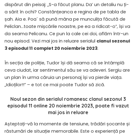
dispărut din peisaj: „S-a făcut planu. Da’ un detaliu nu ți-
a sărit în ochi? Constănțeanca e regina de pe tabla de
șah. Aia e. Poa` să pună mâna pe munculița făcută de
Peliclan…toate mișcările noastre, pe ea a ridicat-o”, își va
da seama Pelicanu. Ce pun la cale cei doi, aflăm într-un
nou episod. Vezi mai jos in reluare serialul
clanul sezonul
3 episodul 11 complet 20 noiembrie 2023
.
În secția de poliție, Tudor își dă seama că se întâmplă
ceva ciudat, iar sentimentul său se va adeveri. Sergiu are
un plan în urma căruia un personaj își va pierde viața.
„Idioților!!” – e tot ce mai poate Tudor să zică.
Noul sezon din serialul romanesc
clanul sezonul 3
episodul 11 online 20 noiembrie 2023
, poate fi vazut
mai jos in reluare
Așteptați-vă la momente de tensiune, trădări șocante și
răsturnări de situație memorabile. Este o experiență pe