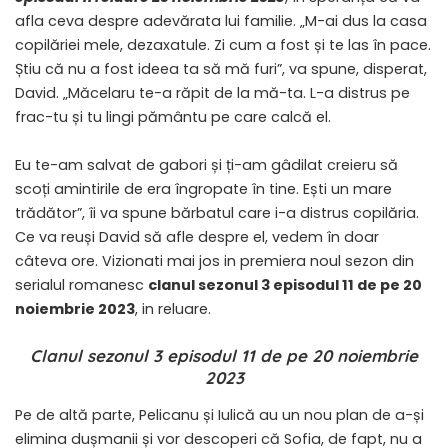
afla ceva despre adevărata lui familie. „M-ai dus la casa
copilăriei mele, dezaxatule. Zi cum a fost și te las în pace.
Știu că nu a fost ideea ta să mă furi”, va spune, disperat,
David. „Măcelaru te-a răpit de la mă-ta. L-a distrus pe
frac-tu și tu lingi pământu pe care calcă el.
Eu te-am salvat de gabori și ți-am gâdilat creieru să
scoți amintirile de era îngropate în tine. Ești un mare
trădător”, îi va spune bărbatul care i-a distrus copilăria.
Ce va reuși David să afle despre el, vedem în doar
câteva ore. Vizionati mai jos in premiera noul sezon din
serialul romanesc
clanul sezonul 3 episodul 11 de pe 20
noiembrie 2023
, in reluare.
Clanul sezonul 3 episodul 11 de pe 20 noiembrie
2023
Pe de altă parte, Pelicanu și Iulică au un nou plan de a-și
elimina dușmanii și vor descoperi că Sofia, de fapt, nu a