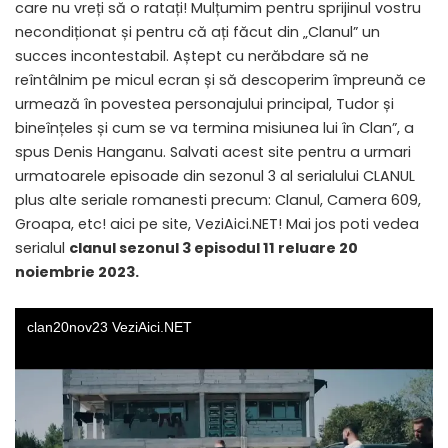
care nu vreți să o ratați! Mulțumim pentru sprijinul vostru
necondiționat și pentru că ați făcut din „Clanul” un
succes incontestabil. Aștept cu nerăbdare să ne
reîntâlnim pe micul ecran și să descoperim împreună ce
urmează în povestea personajului principal, Tudor și
bineînțeles și cum se va termina misiunea lui în Clan”, a
spus Denis Hanganu. Salvati acest site pentru a urmari
urmatoarele episoade din sezonul 3 al serialului CLANUL
plus alte seriale romanesti precum: Clanul, Camera 609,
Groapa, etc! aici pe site, VeziAici.NET! Mai jos poti vedea
serialul
clanul sezonul 3 episodul 11 reluare 20
noiembrie 2023.