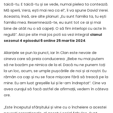
taică-tu. E taică-tu și se vede, numai pielea ta contează.
Mă sperii, Vera, ești mai rea ca el”, îi va spune David Verei.
Aceasta, însă, are alte planuri: „Eu sunt familia ta, tu ești
familia mea. Resemnează-te, eu sunt tot ce ai și mai
bine de atât nu o să capeți. O să fim interlopi cu acte în
regulă”. Aici pe site mai jos poti sa vezi integral
clanul
sezonul 4 episodul 6 online 25 martie 2024
.
Alianțele se pun la punct, iar în Clan este nevoie de
cineva care să preia conducerea: „Bebe nu mai putem
să ne bazăm pe nimica de la el. Dacă nu ne punem toți
la un loc, acum, se umple pușcăriile de noi și ai noștri. Eu
rămân ca cap și nu se face mișcare fără să treacă pe la
mine. Eu am luat greșelile lui și le-am îndreptat”. Cine va
avea curajul să facă astfel de afirmații, vedem în câteva
ore.
„Este începutul sfârșitului și vine cu o încheiere a acestei