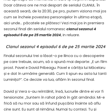
Doar câteva ore ne mai despart de serialul CLANUL. În
această seară, de la 20:30, pe pro, putem viziona mai jos
cum se încheie povestea personajelor în ultima etapă,
aici unde… păcatele se plătesc! Vezi mai jos in premiera
sezonul final din serialul romanesc
clanul sezonul 4
episodul 6 de pe 25 martie 2024
, in reluare.
Clanul sezonul 4 episodul 6 de pe 25 martie 2024
Finalul sezonului trei a lăsat-o pe Ilinca cu o descoperire
pe care trebuie, acum, să o spună mai departe: „E un film
prost. Pavel e David Pribeagu. Pavel e cârtița lui Măcelaru
și e dat în urmărire generală. Cum îi spun eu asta lui tanti
Luminița?”. Ce decizie va lua, aflăm în sezonul final.
David și Vera s-au reîntâlnit, însă, lucrurile dintre ei vor fi
tensionate: „Suntem în rahat până în gât amândoi. Mi-e
frică să nu mor sau să înfund pușcăria înainte să aflu
cine sunt. Eu sunt al nimănui. Numai tu contezi. Tu și