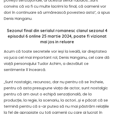
povești senzaționale, al acestui serial fabulos…Sunt
convins că va fi cu multe lacrimi la final, că oamenii vor
dori în continuare să urmărească povestea asta”, a spus
Denis Hanganu.
Sezonul final din serialul romanesc
clanul sezonul 4
episodul 6 online 25 martie 2024
, poate fi vizionat
mai jos in reluare
Acum că toate secretele vor ieși la iveală, iar dreptatea
va juca cel mai important rol, Denis Hanganu, cel care dă
viață personajului Tudor Achim, a dezvăluit ce
sentimente îl încearcă.
„Sunt nostalgic, recunosc, dar nu pentru că se încheie,
pentru că asta presupune viața de actor, sunt nostalgic
pentru că am avut o echipă senzațională, de la
producție, la regie, la scenariu, la actori…și e păcat că se
termină pentru că s-ar putea să nu mai păstrăm relațiile
la fel de apropiate cu toți oamenii cu care ai lucrat în