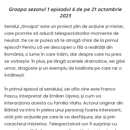
Groapa sezonul 1 episodul 6 de pe 21 octombrie
2023
Serialul „Groapa” este un proiect plin de acțiune și mister,
care promite să aducă telespectatorilor momente de
neuitat. De ce ar putea să te atragă chiar de la primul
episod? Pentru că vei descoperi o filă a realității din
România, o lume în care trăim, dar despre care nu prea
se vorbește. În plus, pe lângă scenele dramatice, vei găsi
umor, dragoste și un exemplu de loialitate pe care rar o
întâlnești.
În primul episod al serialului, vei afla cine este Franco
Pascu, interpretat de Emilian Oprea, și cum va
interacționa acesta cu familia Vlahu. Actorul originar din
Bârlad va intra în pielea unui personaj foarte interesant,
atât prin acțiunile pe care le va desfășura, dar și prin
caracterul misterios. Telespectatorii vor fi surprinși cu