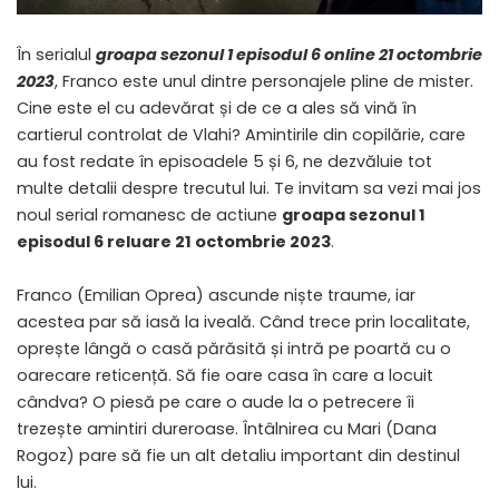
În serialul
groapa sezonul 1 episodul 6 online
21 octombrie
2023
, Franco este unul dintre personajele pline de mister.
Cine este el cu adevărat și de ce a ales să vină în
cartierul controlat de Vlahi? Amintirile din copilărie, care
au fost redate în episoadele 5 și 6, ne dezvăluie tot
multe detalii despre trecutul lui. Te invitam sa vezi mai jos
noul serial romanesc de actiune
groapa sezonul 1
episodul 6 reluare 21 octombrie 2023
.
Franco (Emilian Oprea) ascunde niște traume, iar
acestea par să iasă la iveală. Când trece prin localitate,
oprește lângă o casă părăsită și intră pe poartă cu o
oarecare reticență. Să fie oare casa în care a locuit
cândva? O piesă pe care o aude la o petrecere îi
trezește amintiri dureroase. Întâlnirea cu Mari (Dana
Rogoz) pare să fie un alt detaliu important din destinul
lui.