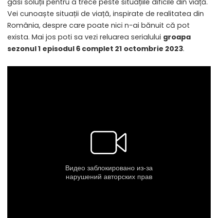
găsi soluții pentru a trece peste situațiile dificile din viață.
Vei cunoaște situații de viață, inspirate de realitatea din
România, despre care poate nici n-ai bănuit că pot
exista. Mai jos poti sa vezi reluarea serialului
groapa
sezonul 1 episodul 6 complet 21 octombrie 2023
.