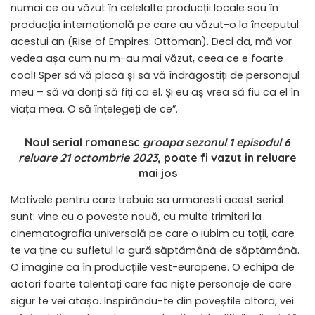
numai ce au văzut în celelalte producții locale sau în
producția internațională pe care au văzut-o la începutul
acestui an (Rise of Empires: Ottoman). Deci da, mă vor
vedea așa cum nu m-au mai văzut, ceea ce e foarte
cool! Sper să vă placă și să vă îndrăgostiți de personajul
meu – să vă doriți să fiți ca el. Și eu aș vrea să fiu ca el în
viața mea. O să înțelegeți de ce”.
Noul serial romanesc
groapa sezonul 1 episodul 6
reluare 21 octombrie 2023
, poate fi vazut in reluare
mai jos
Motivele pentru care trebuie sa urmaresti acest serial
sunt: vine cu o poveste nouă, cu multe trimiteri la
cinematografia universală pe care o iubim cu toții, care
te va ține cu sufletul la gură săptămână de săptămână.
O imagine ca în producțiile vest-europene. O echipă de
actori foarte talentați care fac niște personaje de care
sigur te vei atașa. Inspirându-te din poveștile altora, vei