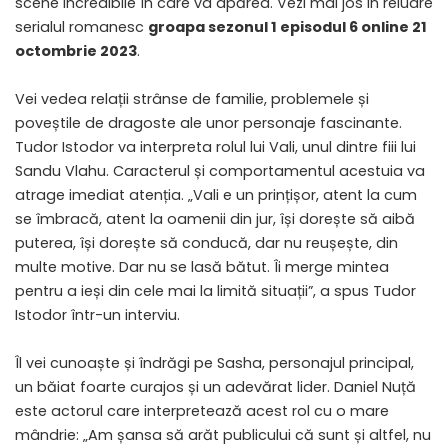
scene incredibile în care va apărea. Vezi mai jos in reluare
serialul romanesc
groapa sezonul 1 episodul 6 online 21
octombrie 2023
.
Vei vedea relații strânse de familie, problemele și
poveștile de dragoste ale unor personaje fascinante.
Tudor Istodor va interpreta rolul lui Vali, unul dintre fiii lui
Sandu Vlahu. Caracterul și comportamentul acestuia va
atrage imediat atenția. „Vali e un prințișor, atent la cum
se îmbracă, atent la oamenii din jur, își dorește să aibă
puterea, își dorește să conducă, dar nu reușește, din
multe motive. Dar nu se lasă bătut. Îi merge mintea
pentru a ieși din cele mai la limită situații”, a spus Tudor
Istodor într-un interviu.
Îl vei cunoaște și îndrăgi pe Sasha, personajul principal,
un băiat foarte curajos și un adevărat lider. Daniel Nuță
este actorul care interpretează acest rol cu o mare
mândrie: „Am șansa să arăt publicului că sunt și altfel, nu