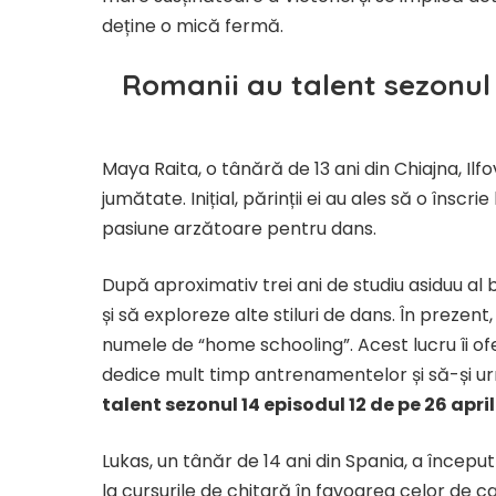
deține o mică fermă.
Romanii au talent sezonul 1
Maya Raita, o tânără de 13 ani din Chiajna, Ilf
jumătate. Inițial, părinții ei au ales să o însc
pasiune arzătoare pentru dans.
​După aproximativ trei ani de studiu asiduu al 
și să exploreze alte stiluri de dans. În prez
numele de “home schooling”. Acest lucru îi ofe
dedice mult timp antrenamentelor și să-și u
talent sezonul 14 episodul 12 de pe 26 apri
Lukas, un tânăr de 14 ani din Spania, a începu
la cursurile de chitară în favoarea celor de c