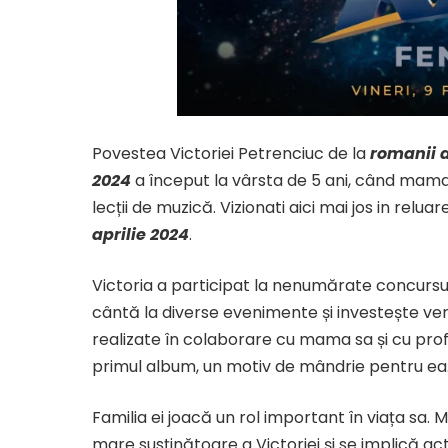
Povestea Victoriei Petrenciuc de la
romanii a
2024
a început la vârsta de 5 ani, când mama 
lecții de muzică. Vizionati aici mai jos in reluar
aprilie 2024
.
​Victoria a participat la nenumărate concursuri
cântă la diverse evenimente și investește veni
realizate în colaborare cu mama sa și cu profeso
primul album, un motiv de mândrie pentru ea
Familia ei joacă un rol important în viața sa.
mare susținătoare a Victoriei și se implică acti