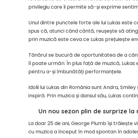
privilegiu care îi permite să-și exprime senti
​Unul dintre punctele forte ale lui Lukas este 
spus că, atunci când cântă, reușește să ating
prin muzică este ceva ce Lukas prețuiește e
Tânărul se bucură de oportunitatea de a cânta
îl poate urmări. În plus față de muzică, Lukas 
pentru a-și îmbunătăți performanțele.
Idolii lui Lukas din România sunt Andra, Smiley 
inspiră. Prin muzica și dansul său, Lukas conti
Un nou sezon plin de surprize la
La doar 25 de ani, George Plumb își trăiește v
cu muzica a început în mod spontan în adoles