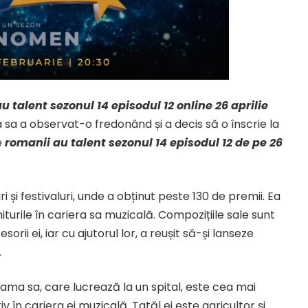
u talent sezonul 14 episodul 12 online 26 aprilie
sa a observat-o fredonând și a decis să o înscrie la
e
romanii au talent sezonul 14 episodul 12 de pe 26
 și festivaluri, unde a obținut peste 130 de premii. Ea
turile în cariera sa muzicală. Compozițiile sale sunt
rii ei, iar cu ajutorul lor, a reușit să-și lanseze
.
 Mama sa, care lucrează la un spital, este cea mai
v în cariera ei muzicală. Tatăl ei este agricultor și