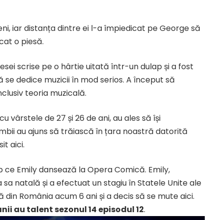
ni, iar distanța dintre ei l-a împiedicat pe George să
cat o piesă.
esei scrise pe o hârtie uitată într-un dulap și a fost
ă se dedice muzicii în mod serios. A început să
nclusiv teoria muzicală.
cu vârstele de 27 și 26 de ani, au ales să își
mbii au ajuns să trăiască în țara noastră datorită
t aici.
mp ce Emily dansează la Opera Comică. Emily,
ra sa natală și a efectuat un stagiu în Statele Unite ale
ă din România acum 6 ani și a decis să se mute aici.
ii au talent sezonul 14 episodul 12
.