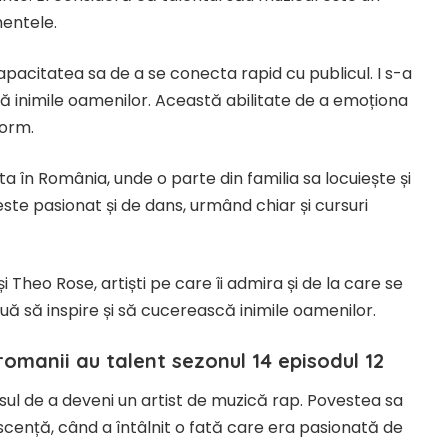
mentele.
capacitatea sa de a se conecta rapid cu publicul. I s-a
ă inimile oamenilor. Această abilitate de a emoționa
norm.
 în România, unde o parte din familia sa locuiește și
este pasionat și de dans, urmând chiar și cursuri
și Theo Rose, artiști pe care îi admira și de la care se
nuă să inspire și să cucerească inimile oamenilor.
romanii au talent sezonul 14 episodul 12
isul de a deveni un artist de muzică rap. Povestea sa
cență, când a întâlnit o fată care era pasionată de