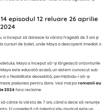
4 episodul 12 reluare 26 aprilie
2024
ov, a început să danseze la vârsta fragedă de 3 ani și
rie la cursuri de balet, unde Maya a descoperit imediat o
baletului, Maya a început să-și lărgească orizonturile
ent, Maya este educată acasă, un sistem cunoscut sub
ră o flexibilitate deosebită, permițându-i să-și
rmeze pasiunea pentru dans. Vezi mai jos
romanii au
lie 2024
fara reclame.
t să cânte la vârsta de 7 ani, când a decis să renunțe
anto. El consideră că talentul său muzical este un