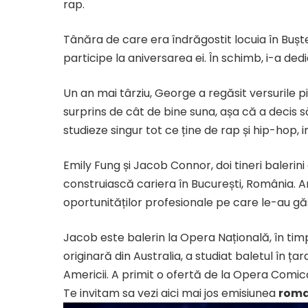
rap.
​Tânăra de care era îndrăgostit locuia în Buște
participe la aniversarea ei. În schimb, i-a dedi
Un an mai târziu, George a regăsit versurile pi
surprins de cât de bine suna, așa că a decis s
studieze singur tot ce ține de rap și hip-hop, i
Emily Fung și Jacob Connor, doi tineri balerini 
construiască cariera în București, România. A
oportunităților profesionale pe care le-au găsi
​Jacob este balerin la Opera Națională, în ti
originară din Australia, a studiat baletul în ța
Americii. A primit o ofertă de la Opera Comic
Te invitam sa vezi aici mai jos emisiunea
roman