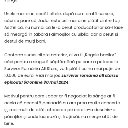
sânge.
Unele mai bine decât altele, după cum arată sursele,
căci se pare că Jador este cel mai bine plătit dintre toți.
Astfel că, nu numai că le-a cerut producătorilor să-l lase
să meargă în tabăra Faimoșilor cu Biblia, dar a cerut și
destul de mulți bani.
Conform sursei citate anterior, el va fi „Regele banilor”,
căci pentru o singură săptămână pe care o petrece la
Survivor România All Stars, va fi plătit cu nu mai puțin de
10.000 de euro. Vezi mai jos
survivor romania all starsa
episodul 60 online 30 mai 2024
.
Motivul pentru care Jador ar fi negociat la sânge ar fi
acela că această perioadă nu are prea multe concerte
și, mai mult de atât, afacerea pe care le-a deschis-o
părinților și unde lucrează și frații săi, nu merge atât de
bine.