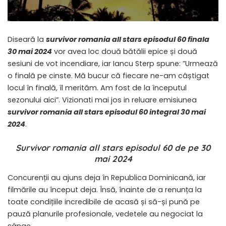
Diseară la
survivor romania all stars episodul 60 finala
30 mai 2024
vor avea loc două bătălii epice și două
sesiuni de vot incendiare, iar Iancu Sterp spune: ”Urmează
o finală pe cinste. Mă bucur că fiecare ne-am câștigat
locul în finală, îl merităm. Am fost de la începutul
sezonului aici”. Vizionati mai jos in reluare emisiunea
survivor romania all stars episodul 60 integral 30 mai
2024
.
Survivor romania all stars episodul 60 de pe 30
mai 2024
Concurenții au ajuns deja în Republica Dominicană, iar
filmările au început deja. Însă, înainte de a renunța la
toate condițiile incredibile de acasă și să-și pună pe
pauză planurile profesionale, vedetele au negociat la