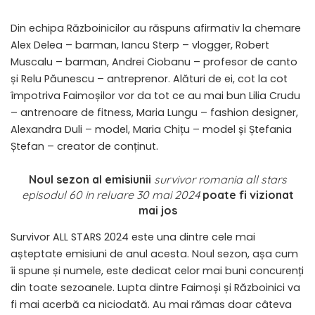
Din echipa Războinicilor au răspuns afirmativ la chemare
Alex Delea – barman, Iancu Sterp – vlogger, Robert
Muscalu – barman, Andrei Ciobanu – profesor de canto
și Relu Păunescu – antreprenor. Alături de ei, cot la cot
împotriva Faimoșilor vor da tot ce au mai bun Lilia Crudu
– antrenoare de fitness, Maria Lungu – fashion designer,
Alexandra Duli – model, Maria Chițu – model și Ștefania
Ștefan – creator de conținut.
Noul sezon al emisiunii
survivor romania all stars
episodul 60 in reluare 30 mai 2024
poate fi vizionat
mai jos
Survivor ALL STARS 2024 este una dintre cele mai
așteptate emisiuni de anul acesta. Noul sezon, așa cum
îi spune și numele, este dedicat celor mai buni concurenți
din toate sezoanele. Lupta dintre Faimoși și Războinici va
fi mai acerbă ca niciodată. Au mai rămas doar câteva