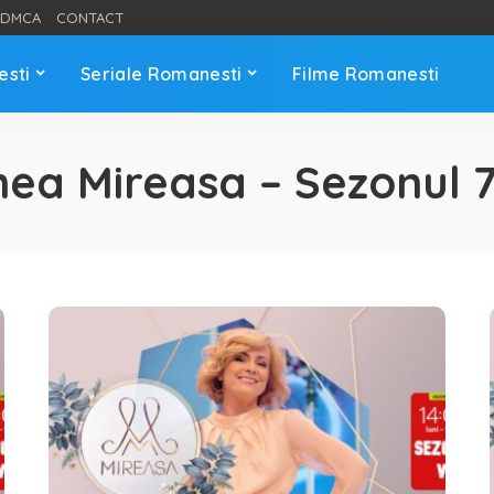
DMCA
CONTACT
esti
Seriale Romanesti
Filme Romanesti
nea Mireasa – Sezonul 7